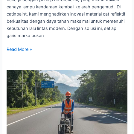
cahaya lampu kendaraan kembali ke arah pengemudi. Di
catinpaint, kami menghadirkan inovasi material cat reflektif
berkualitas dengan daya tahan maksimal untuk memenuhi
kebutuhan lalu lintas modern. Dengan solusi ini, setiap
garis marka bukan
Teknologi
Read More »
Cat
Reflektif
Untuk
Jalan
Malam
&
Cuaca
Buruk