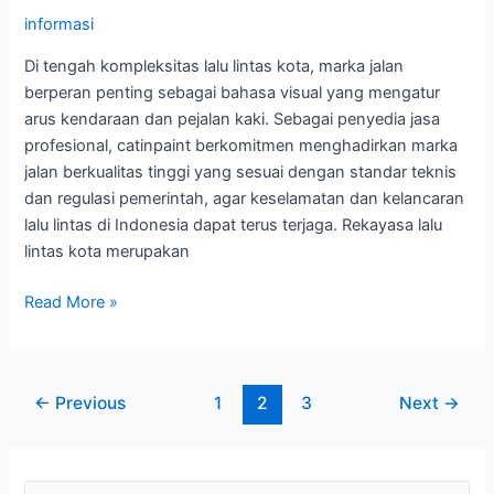
informasi
Di tengah kompleksitas lalu lintas kota, marka jalan
berperan penting sebagai bahasa visual yang mengatur
arus kendaraan dan pejalan kaki. Sebagai penyedia jasa
profesional, catinpaint berkomitmen menghadirkan marka
jalan berkualitas tinggi yang sesuai dengan standar teknis
dan regulasi pemerintah, agar keselamatan dan kelancaran
lalu lintas di Indonesia dapat terus terjaga. Rekayasa lalu
lintas kota merupakan
Marka
Read More »
Jalan
sebagai
Bagian
Post
←
Previous
1
2
3
Next
→
dari
pagination
Rekayasa
Lalu
Lintas