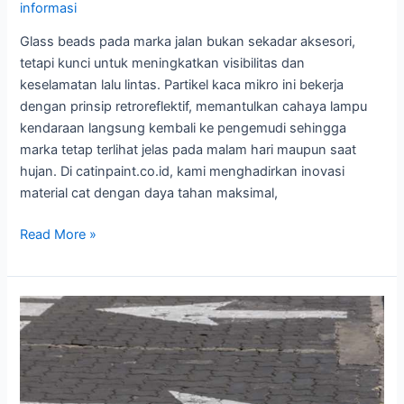
informasi
Glass beads pada marka jalan bukan sekadar aksesori,
tetapi kunci untuk meningkatkan visibilitas dan
keselamatan lalu lintas. Partikel kaca mikro ini bekerja
dengan prinsip retroreflektif, memantulkan cahaya lampu
kendaraan langsung kembali ke pengemudi sehingga
marka tetap terlihat jelas pada malam hari maupun saat
hujan. Di catinpaint.co.id, kami menghadirkan inovasi
material cat dengan daya tahan maksimal,
Kapan
Read More »
Harus
Menggunakan
Glass
Beads
pada
Marka
Jalan?