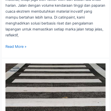
harian. Jalan dengan volume kendaraan tinggi dan paparan
cuaca ekstrem membutuhkan material inovatif yang
mampu bertahan lebih lama. Di catinpaint, kami
menghadirkan solusi berbasis riset dan pengalaman
lapangan untuk memastikan setiap marka jalan tetap jelas,
reflektif,
Umur
Read More »
Pakai
Cat
Marka
Jalan:
Faktor
Iklim
&
Beban
Lalu
Lintas