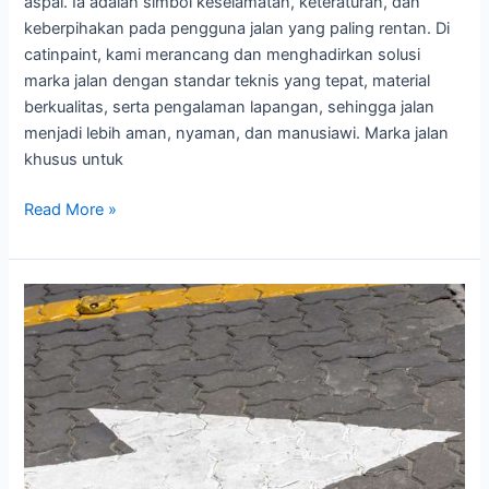
aspal. Ia adalah simbol keselamatan, keteraturan, dan
keberpihakan pada pengguna jalan yang paling rentan. Di
catinpaint, kami merancang dan menghadirkan solusi
marka jalan dengan standar teknis yang tepat, material
berkualitas, serta pengalaman lapangan, sehingga jalan
menjadi lebih aman, nyaman, dan manusiawi. Marka jalan
khusus untuk
Marka
Read More »
Jalan
Khusus
Sepeda
&
Pejalan
Kaki