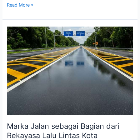
Inovasi
Read More »
Material
Cat
Marka
Jalan
untuk
Daya
Tahan
Maksimal
Marka Jalan sebagai Bagian dari
Rekayasa Lalu Lintas Kota