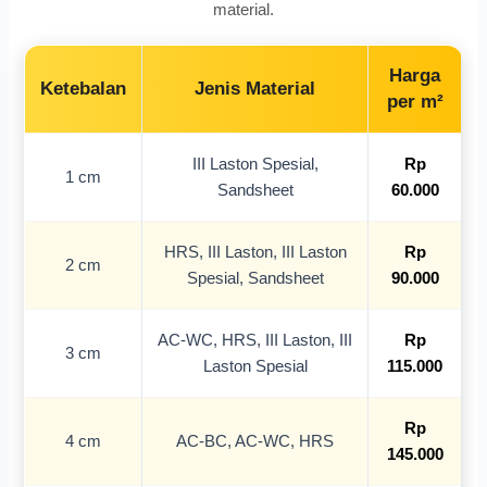
material.
Harga
Ketebalan
Jenis Material
per m²
III Laston Spesial,
Rp
1 cm
Sandsheet
60.000
HRS, III Laston, III Laston
Rp
2 cm
Spesial, Sandsheet
90.000
AC-WC, HRS, III Laston, III
Rp
3 cm
Laston Spesial
115.000
Rp
4 cm
AC-BC, AC-WC, HRS
145.000