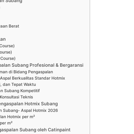
an Subang
u
raan Berat
kan
Course)
ourse)
 Course)
alan Subang Profesional & Bergaransi
man di Bidang Pengaspalan
Aspal Berkualitas Standar Hotmix
i, dan Tepat Waktu
n Subang Kompetitif
Konsultasi Teknis
engaspalan Hotmix Subang
n Subang- Aspal Hotmix 2026
lan Hotmix per m²
 per m²
gaspalan Subang oleh Catinpaint