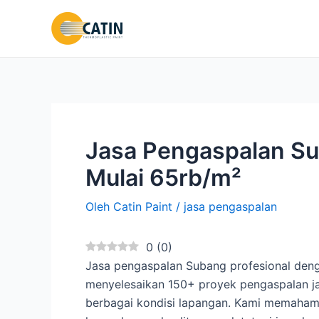
Lewati
ke
konten
Jasa Pengaspalan Su
Mulai 65rb/m²
Oleh
Catin Paint
/
jasa pengaspalan
0
(
0
)
Jasa pengaspalan Subang profesional deng
menyelesaikan 150+ proyek pengaspalan jal
berbagai kondisi lapangan. Kami memaham