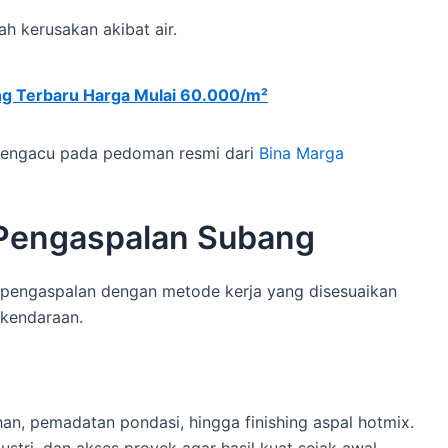
ah kerusakan akibat air.
g Terbaru Harga Mulai 60.000/m²
i mengacu pada pedoman resmi dari
Bina Marga
 Pengaspalan Subang
 pengaspalan dengan metode kerja yang disesuaikan
 kendaraan.
han, pemadatan pondasi, hingga finishing aspal hotmix.
tri, dan akses proyek agar hasil kuat sejak awal.