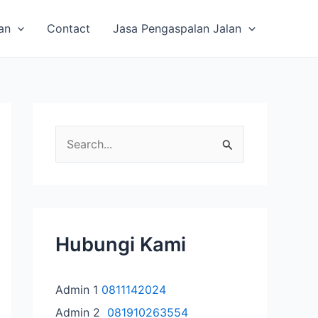
an
Contact
Jasa Pengaspalan Jalan
C
a
r
i
u
Hubungi Kami
n
t
Admin 1
0811142024
u
Admin 2
081910263554