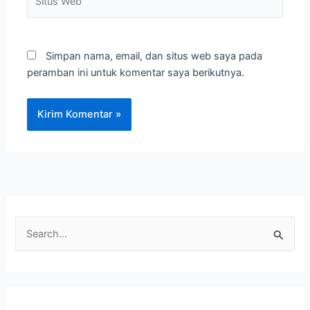
Web
Simpan nama, email, dan situs web saya pada
peramban ini untuk komentar saya berikutnya.
C
a
r
i
u