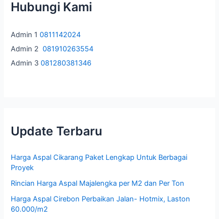
Hubungi Kami
n
t
Admin 1
0811142024
u
Admin 2
081910263554
k
Admin 3
081280381346
:
Update Terbaru
Harga Aspal Cikarang Paket Lengkap Untuk Berbagai
Proyek
Rincian Harga Aspal Majalengka per M2 dan Per Ton
Harga Aspal Cirebon Perbaikan Jalan- Hotmix, Laston
60.000/m2